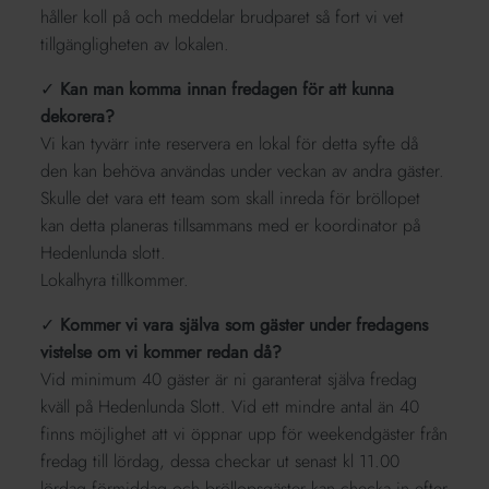
håller koll på och meddelar brudparet så fort vi vet
tillgängligheten av lokalen.
✓
Kan man komma innan fredagen för att kunna
dekorera?
Vi kan tyvärr inte reservera en lokal för detta syfte då
den kan behöva användas under veckan av andra gäster.
Skulle det vara ett team som skall inreda för bröllopet
kan detta planeras tillsammans med er koordinator på
Hedenlunda slott.
Lokalhyra tillkommer.
✓
Kommer vi vara själva som gäster under fredagens
vistelse om vi kommer redan då?
Vid minimum 40 gäster är ni garanterat själva fredag
kväll på Hedenlunda Slott. Vid ett mindre antal än 40
finns möjlighet att vi öppnar upp för weekendgäster från
fredag till lördag, dessa checkar ut senast kl 11.00
lördag förmiddag och bröllopsgäster kan checka in efter