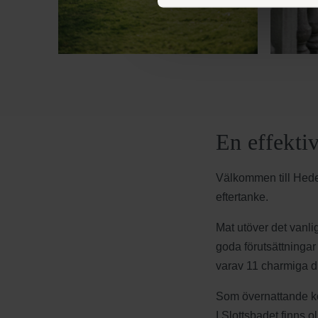
En effekti
Välkommen till Heden
eftertanke.
Mat utöver det vanli
goda förutsättninga
varav 11 charmiga du
Som övernattande kon
I Slottsbadet finns o