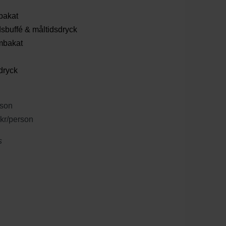
bakat
sbuffé & måltidsdryck
mbakat
sdryck
rson
 kr/person
s