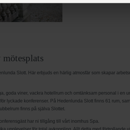
v mötesplats
lunda Slott. Här erbjuds en härlig atmosfär som skapar arbetsro
ga, goda viner, vackra hotellrum och omtänksam personal i en u
r för lyckade konferenser. På Hedenlunda Slott finns 61 rum, s
bbelrum finns på själva Slottet.
ferensgäst har ni tillgång till vårt inomhus Spa.
lika upplevelser för total avkoppling. Allt detta med förtrollande u