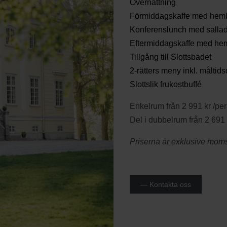
Övernattning
Förmiddagskaffe med hem
Konferenslunch med sallad
Eftermiddagskaffe med he
Tillgång till Slottsbadet
2-rätters meny inkl. måltid
Slottslik frukostbuffé
Enkelrum från 2 991 kr /pe
Del i dubbelrum från 2 691
Priserna är exklusive mom
— Kontakta oss