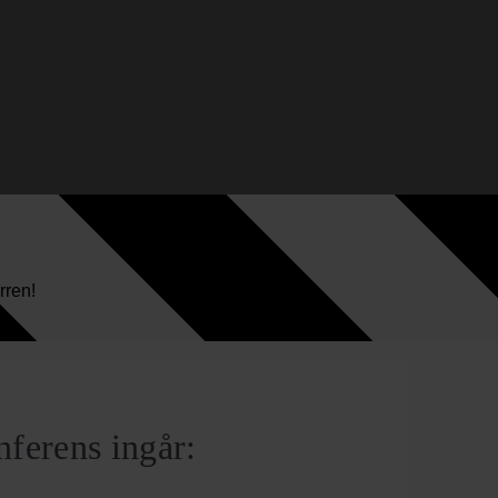
rren!
ferens ingår: