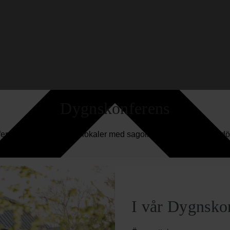
Dygnskonferens
erera i moderna möteslokaler med sagolik slottsmiljö utanför dö
I vår Dygnskon