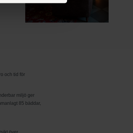
 och tid för
nderbar miljö ger
ammanlagt 85 bäddar,
tsikt över