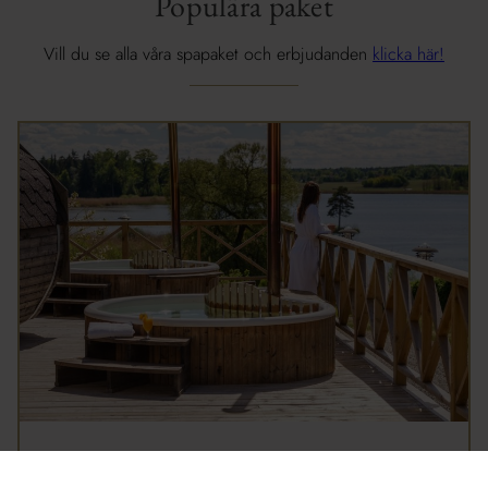
Populära paket
Vill du se alla våra spapaket och erbjudanden
klicka här!
Slottsweekend med sparitual